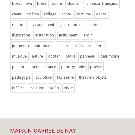
bossa nova
bresil
béarn
chanson
chanson française
chant
cinéma
collage
conte
costume
danse
dessin
environnement
gastronomie
histoire
illustration
installation
instrument
jardin
journées du patrimoine
lecture
littérature
livre
musique
nature
occitan
outils
panneau
patrimoine
peinture
petite enfance
photographie
poésie
pédagogie
sculpture
tapisserie
theâtre d'objets
théâtre
tradition
vidéo
visite
MAISON CARREE DE NAY