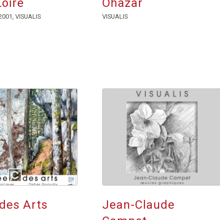
oire
Ohazar
2001
,
VISUALIS
VISUALIS
des Arts
Jean-Claude