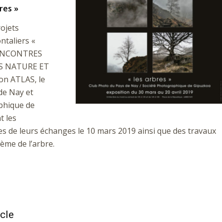
res »
rojets
ntaliers «
RENCONTRES
 NATURE ET
ion ATLAS, le
de Nay et
phique de
t les
s de leurs échanges le 10 mars 2019 ainsi que des travaux
ème de l’arbre.
icle