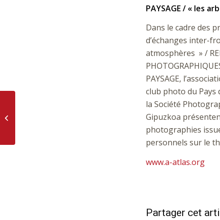
PAYSAGE / « les arb
Dans le cadre des p
d’échanges inter-fro
atmosphères » / 
PHOTOGRAPHIQUES
PAYSAGE, l’associat
club photo du Pays 
la Société Photogra
Gipuzkoa présenten
Ohazar
photographies issue
personnels sur le th
www.a-atlas.org
Partager cet art