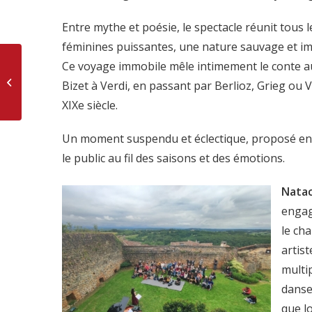
Entre mythe et poésie, le spectacle réunit tous le
féminines puissantes, une nature sauvage et imp
Ce voyage immobile mêle intimement le conte aux
Jean Dieuzaide, Les
Bizet à Verdi, en passant par Berlioz, Grieg ou 
temps modernes
XIXe siècle.
Un moment suspendu et éclectique, proposé en pl
le public au fil des saisons et des émotions.
Natac
engag
le cha
artist
multi
danse
que l